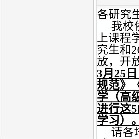
各研究
我校
上课程
究生和
2
放，开
3
月
25
日
规范》
学（高
进行这
5
学习）
请各