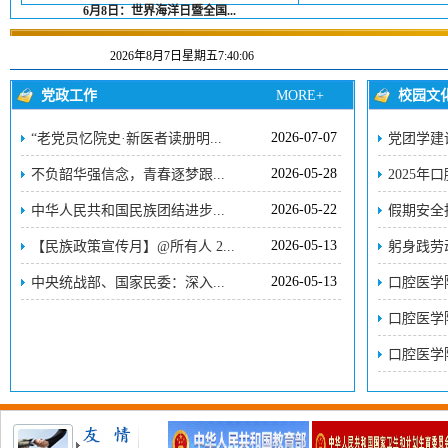
6月8日：世界海洋日暨全国...
·
包医一附院圆满完成202
2026年8月7日星期五7:40:06
·
不负韶华强信念，青春逐梦
·
2026年全国“安全生产月
党政工作
MORE+
校园文
·
深化院校协同育人 共促
2026-07-07
“老党员忆院史·新医者读册明...
党团学建设
·
口腔医学院开展消防安
2026-05-28
不负韶华强信念，青春逐梦跟...
2025年
·
党团学建设|2026口腔
·
“对标一流强师资、互学互
2026-05-22
中华人民共和国民族团结进步...
假期安全
2026-05-13
【民族政策宣传月】@所有人 2...
躬身践劳动
2026-05-13
中央统战部、国家民委：深入...
口腔医学
口腔医学院
口腔医学院