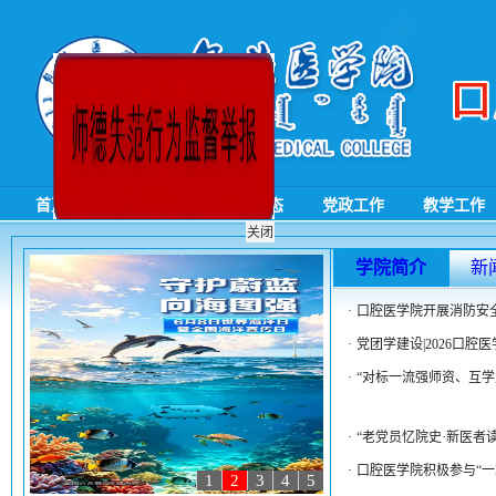
·
“老党员忆院史·新医者读
·
口腔医学院积极参与“一站
·
6月8日：世界海洋日暨
·
包医一附院圆满完成202
·
不负韶华强信念，青春逐梦
首页
学院概况
新闻动态
党政工作
教学工作
·
2026年全国“安全生产月
关闭
·
学院简介
深化院校协同育人 共促
新
·
口腔医学院开展消防安
·
党团学建设|2026口腔
·
“对标一流强师资、互学互
·
“老党员忆院史·新医者读
·
口腔医学院积极参与“一站
1
2
3
4
5
·
6月8日：世界海洋日暨