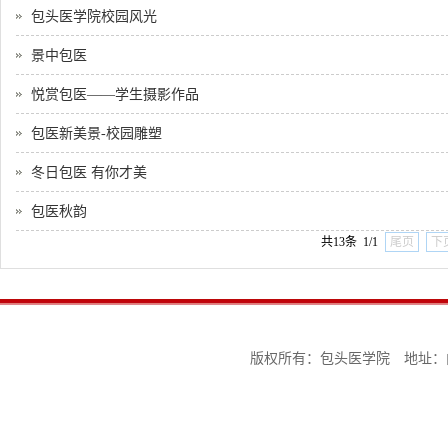
包头医学院校园风光
景中包医
悦赏包医——学生摄影作品
包医新美景-校园雕塑
冬日包医 有你才美
包医秋韵
共13条 1/1
尾页
下
版权所有：包头医学院 地址：内