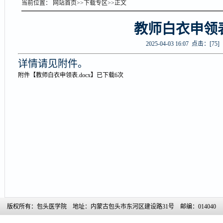
当前位置：
网站首页
>>
下载专区
>>
正文
教师白衣申领
2025-04-03 16:07 点击：[
75
]
详情请见附件。
附件【
教师白衣申领表.docx
】已下载
6
次
版权所有：包头医学院 地址：内蒙古包头市东河区建设路31号 邮编：014040